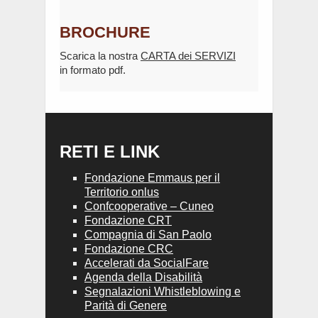
BROCHURE
Scarica la nostra
CARTA dei SERVIZI
in formato pdf.
RETI E LINK
Fondazione Emmaus per il
Territorio onlus
Confcooperative – Cuneo
Fondazione CRT
Compagnia di San Paolo
Fondazione CRC
Accelerati da SocialFare
Agenda della Disabilità
Segnalazioni Whistleblowing e
Parità di Genere