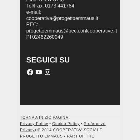
Tel/Fax: 0173 441784
e-mail:
cooperativa@progettoemmaus.it
PEC:
progettoemmaus@pec.confcooperative.it
PI 02462260049
SEGUICI SU
TORNA A INIZIO PAGINA
Privacy Policy
•
Cookie Policy
•
Preferenze
Privacy
• © 2014 COOPERATIVA SOCIALE
PROGETTO EMMAUS • PART OF THE