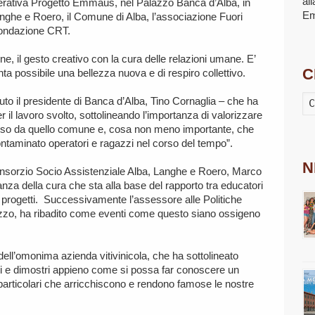
al
erativa Progetto Emmaus, nel Palazzo Banca d’Alba, in
E
nghe e Roero, il Comune di Alba, l’associazione Fuori
 Fondazione CRT.
one, il gesto creativo con la cura delle relazioni umane. E’
C
ta possibile una bellezza nuova e di respiro collettivo.
nuto il presidente di Banca d’Alba, Tino Cornaglia – che ha
r il lavoro svolto, sottolineando l’importanza di valorizzare
verso da quello comune e, cosa non meno importante, che
ntaminato operatori e ragazzi nel corso del tempo”.
N
 Consorzio Socio Assistenziale Alba, Langhe e Roero, Marco
nza della cura che sta alla base del rapporto tra educatori
i progetti. Successivamente l’assessore alle Politiche
hiazzo, ha ribadito come eventi come questo siano ossigeno
ell’omonima azienda vitivinicola, che ha sottolineato
i e dimostri appieno come si possa far conoscere un
 particolari che arricchiscono e rendono famose le nostre