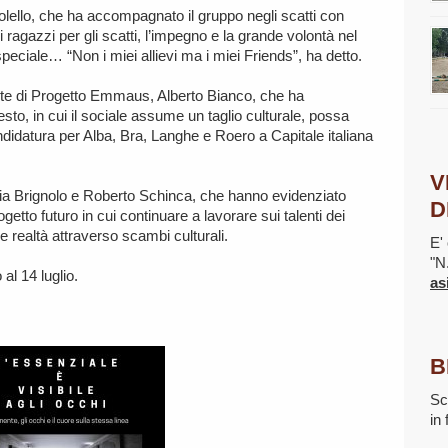
olello, che ha accompagnato il gruppo negli scatti con
ragazzi per gli scatti, l’impegno e la grande volontà nel
eciale… “Non i miei allievi ma i miei Friends”, ha detto.
ente di Progetto Emmaus, Alberto Bianco, che ha
o, in cui il sociale assume un taglio culturale, possa
ndidatura per Alba, Bra, Langhe e Roero a Capitale italiana
V
iulia Brignolo e Roberto Schinca, che hanno evidenziato
D
getto futuro in cui continuare a lavorare sui talenti dei
re realtà attraverso scambi culturali.
E' 
"N
 al 14 luglio.
as
B
Sc
in