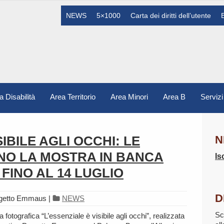
NEWS
5×1000
Carta dei diritti dell’utente
a Disabilità
Area Territorio
Area Minori
Area B
Servizi
SIBILE AGLI OCCHI: LE
N
NO LA MOSTRA IN BANCA
Is
 FINO AL 14 LUGLIO
D
ogetto Emmaus
|
NEWS
Sc
ra fotografica “L’essenziale è visibile agli occhi”, realizzata