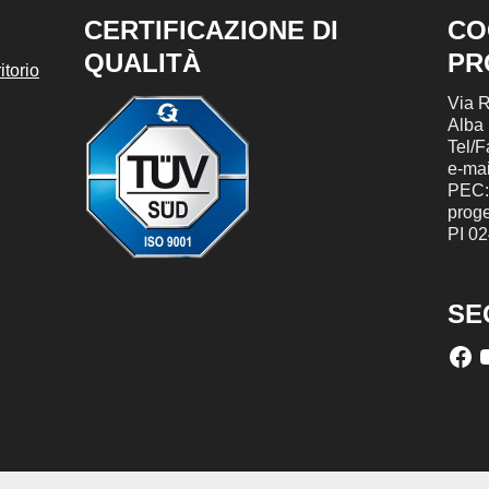
CERTIFICAZIONE DI
CO
QUALITÀ
PR
torio
Via R
Alba
Tel/
e-mai
PEC:
prog
PI 0
SE