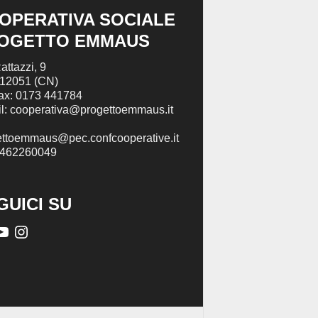
OPERATIVA SOCIALE
OGETTO EMMAUS
attazzi, 9
 12051 (CN)
Fax: 0173 441784
l: cooperativa@progettoemmaus.it
ettoemmaus@pec.confcooperative.it
2462260049
GUICI SU