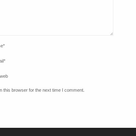
e
*
il
*
 web
 this browser for the next time I comment.