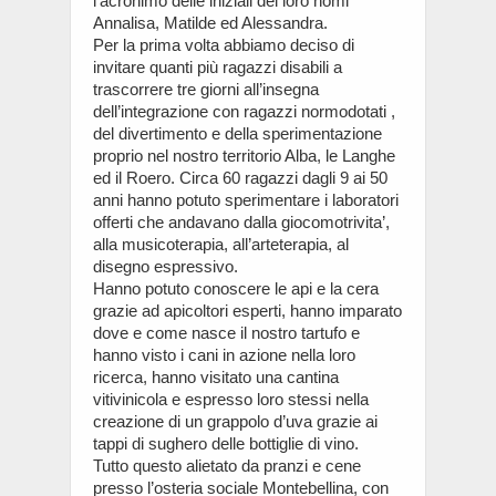
l’acronimo delle iniziali dei loro nomi
Annalisa, Matilde ed Alessandra.
Per la prima volta abbiamo deciso di
invitare quanti più ragazzi disabili a
trascorrere tre giorni all’insegna
dell’integrazione con ragazzi normodotati ,
del divertimento e della sperimentazione
proprio nel nostro territorio Alba, le Langhe
ed il Roero. Circa 60 ragazzi dagli 9 ai 50
anni hanno potuto sperimentare i laboratori
offerti che andavano dalla giocomotrivita’,
alla musicoterapia, all’arteterapia, al
disegno espressivo.
Hanno potuto conoscere le api e la cera
grazie ad apicoltori esperti, hanno imparato
dove e come nasce il nostro tartufo e
hanno visto i cani in azione nella loro
ricerca, hanno visitato una cantina
vitivinicola e espresso loro stessi nella
creazione di un grappolo d’uva grazie ai
tappi di sughero delle bottiglie di vino.
Tutto questo alietato da pranzi e cene
presso l’osteria sociale Montebellina, con