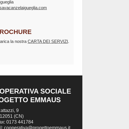
igueglia
savacanzelaigueglia.com
ROCHURE
arica la nostra
CARTA DEI SERVIZI
.
OPERATIVA SOCIALE
OGETTO EMMAUS
attazzi, 9
 12051 (CN)
Fax: 0173 441784
l: cooperativa@progettoemmaus.it