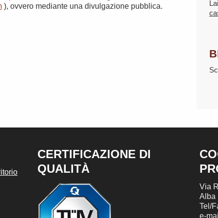
La
m
), ovvero mediante una divulgazione pubblica
.
ca
B
Sc
CERTIFICAZIONE DI
CO
QUALITÀ
PR
torio
Via R
Alba
Tel/
e-mai