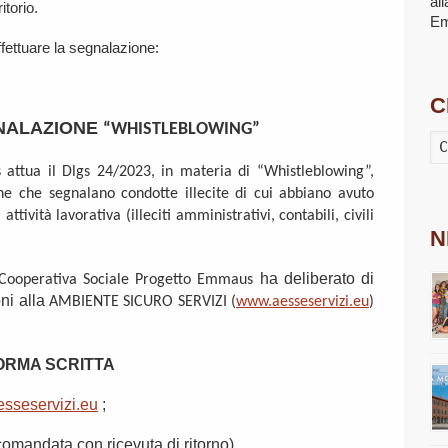
al
itorio.
E
ffettuare la segnalazione:
C
GNALAZIONE
“WHISTLEBLOWING”
attua il Dlgs 24/2023, in materia di “Whistleblowing”,
one che segnalano condotte illecite di cui abbiano avuto
attività lavorativa (illeciti amministrativi, contabili, civili
N
ha deliberato di
Cooperativa Sociale Progetto Emmaus
oni alla
AMBIENTE SICURO SERVIZI (
www.aesseservizi.eu
)
FORMA SCRITTA
sseservizi.eu
;
comandata con ricevuta di ritorno).