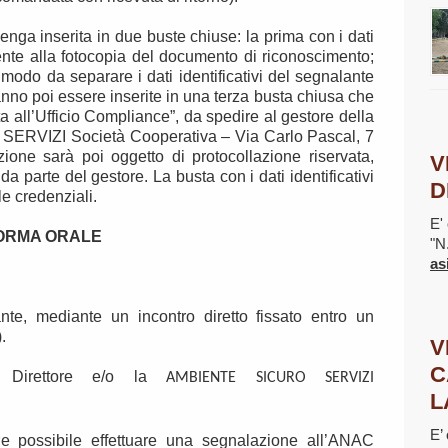
nga inserita in due buste chiuse: la prima con i dati
mente alla fotocopia del documento di riconoscimento;
modo da separare i dati identificativi del segnalante
no poi essere inserite in una terza busta chiusa che
ata all’Ufficio Compliance”, da spedire al gestore della
RVIZI Società Cooperativa – Via Carlo Pascal, 7
ne sarà poi oggetto di protocollazione riservata,
V
 parte del gestore. La busta con i dati identificativi
D
le credenziali.
E' 
FORMA ORALE
"N
as
te, mediante un incontro diretto fissato entro un
.
V
C
il Direttore e/o la
AMBIENTE SICURO SERVIZI
L
E’
tre possibile effettuare una segnalazione all’ANAC