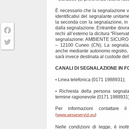
È necessario che la segnalazione ve
identificativi del segnalante unita
la seconda con la segnalazione, in 
dalla segnalazione. Entrambe dovran
rechi all’esterno la dicitura “Riserv
segnalazione: AMBIENTE SICURO SE
Facebook
– 12100 Cuneo (CN). La segnalazio
anche mediante autonomo registro, da
Twitter
sarà invece destinata al custode del
CANALI DI SEGNALAZIONE IN 
•
Linea telefonica (0171 1988931);
•
Richiesta della persona segnalan
termine ragionevole (0171 1988931)
Per informazioni contattare 
(
www.aesseservizi.eu
)
Nelle condizioni di legge, è inol