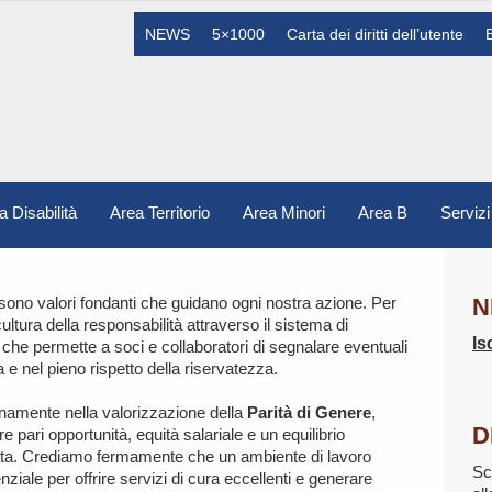
NEWS
5×1000
Carta dei diritti dell’utente
a Disabilità
Area Territorio
Area Minori
Area B
Servizi
 sono valori fondanti che guidano ogni nostra azione. Per
N
ura della responsabilità attraverso il sistema di
Is
che permette a soci e collaboratori di segnalare eventuali
iva e nel pieno rispetto della riservatezza.
namente nella valorizzazione della
Parità di Genere
,
D
e pari opportunità, equità salariale e un equilibrio
ivata. Crediamo fermamente che un ambiente di lavoro
Sc
ziale per offrire servizi di cura eccellenti e generare