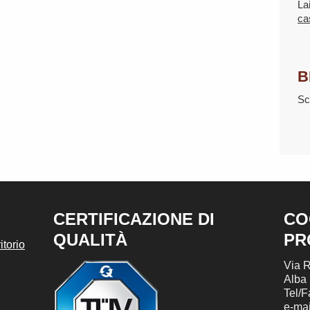
La
ca
B
Sc
CERTIFICAZIONE DI
CO
QUALITÀ
PR
torio
Via R
Alba
Tel/
e-mai