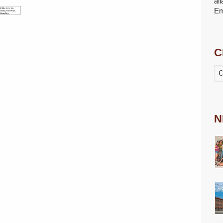
al
E
C
N