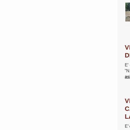
V
D
E' 
"N
as
V
C
L
E’