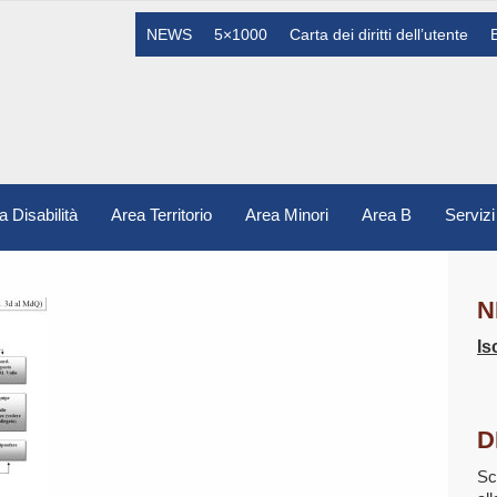
NEWS
5×1000
Carta dei diritti dell’utente
a Disabilità
Area Territorio
Area Minori
Area B
Servizi
N
Is
D
Sc