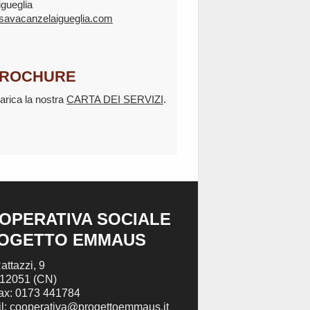
igueglia
savacanzelaigueglia.com
ROCHURE
arica la nostra
CARTA DEI SERVIZI
.
OPERATIVA SOCIALE
OGETTO EMMAUS
attazzi, 9
 12051 (CN)
Fax: 0173 441784
l: cooperativa@progettoemmaus.it