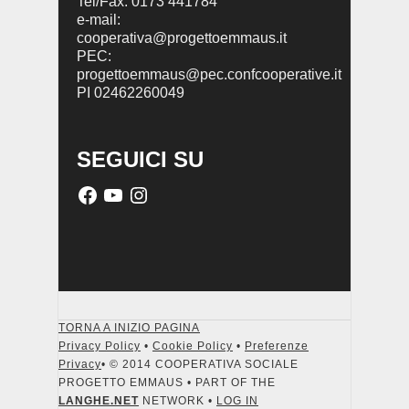
Tel/Fax: 0173 441784
e-mail:
cooperativa@progettoemmaus.it
PEC:
progettoemmaus@pec.confcooperative.it
PI 02462260049
SEGUICI SU
TORNA A INIZIO PAGINA
Privacy Policy
•
Cookie Policy
•
Preferenze
Privacy
• © 2014 COOPERATIVA SOCIALE
PROGETTO EMMAUS • PART OF THE
LANGHE.NET
NETWORK •
LOG IN