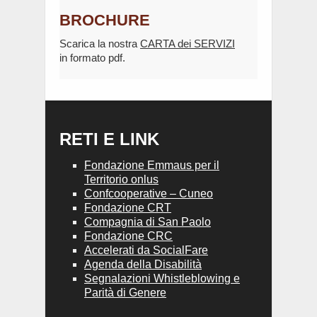
BROCHURE
Scarica la nostra
CARTA dei SERVIZI
in formato pdf.
RETI E LINK
Fondazione Emmaus per il
Territorio onlus
Confcooperative – Cuneo
Fondazione CRT
Compagnia di San Paolo
Fondazione CRC
Accelerati da SocialFare
Agenda della Disabilità
Segnalazioni Whistleblowing e
Parità di Genere