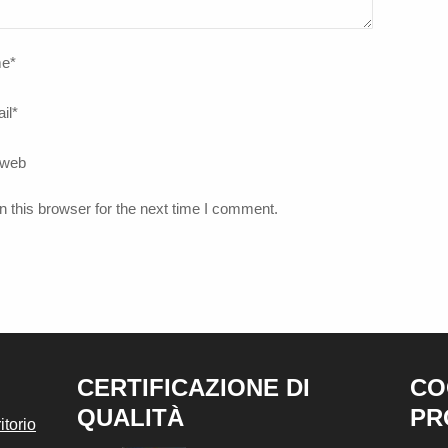
e
*
il
*
 web
 this browser for the next time I comment.
CERTIFICAZIONE DI
CO
QUALITÀ
PR
torio