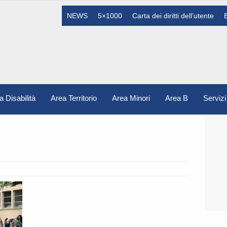
NEWS
5×1000
Carta dei diritti dell’utente
a Disabilità
Area Territorio
Area Minori
Area B
Servizi