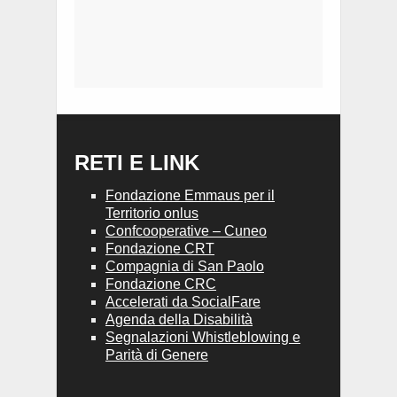
RETI E LINK
Fondazione Emmaus per il
Territorio onlus
Confcooperative – Cuneo
Fondazione CRT
Compagnia di San Paolo
Fondazione CRC
Accelerati da SocialFare
Agenda della Disabilità
Segnalazioni Whistleblowing e
Parità di Genere