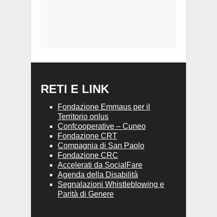
RETI E LINK
Fondazione Emmaus per il
Territorio onlus
Confcooperative – Cuneo
Fondazione CRT
Compagnia di San Paolo
Fondazione CRC
Accelerati da SocialFare
Agenda della Disabilità
Segnalazioni Whistleblowing e
Parità di Genere