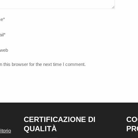
e
*
il
*
 web
 this browser for the next time I comment.
CERTIFICAZIONE DI
CO
QUALITÀ
PR
torio