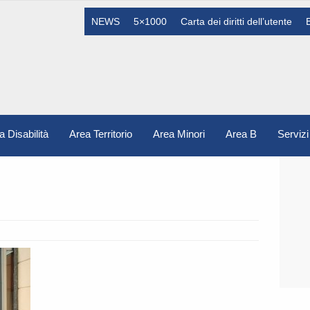
NEWS
5×1000
Carta dei diritti dell’utente
a Disabilità
Area Territorio
Area Minori
Area B
Servizi