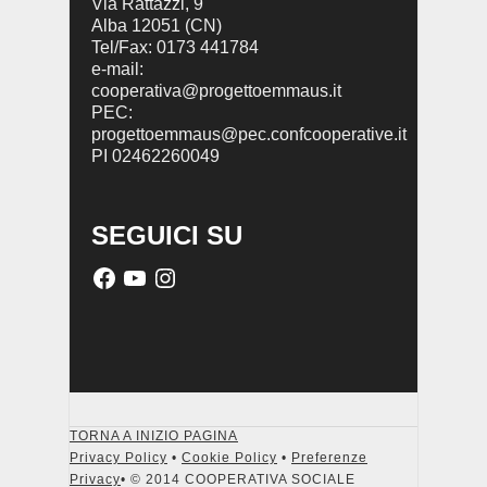
Via Rattazzi, 9
Alba 12051 (CN)
Tel/Fax: 0173 441784
e-mail:
cooperativa@progettoemmaus.it
PEC:
progettoemmaus@pec.confcooperative.it
PI 02462260049
SEGUICI SU
TORNA A INIZIO PAGINA
Privacy Policy
•
Cookie Policy
•
Preferenze
Privacy
• © 2014 COOPERATIVA SOCIALE