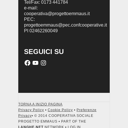
Tel/Fax: 0173 441784
e-mail:
cooperativa@progettoemmaus.it
PEC:
progettoemmaus@pec.confcooperative.it
PI 02462260049
SEGUICI SU
TORNA A INIZIO PAGINA
Privacy Policy
•
Cookie Policy
•
Preferenze
Privacy
• © 2014 COOPERATIVA SOCIALE
PROGETTO EMMAUS • PART OF THE
LANGHE.NET
NETWORK •
LOG IN