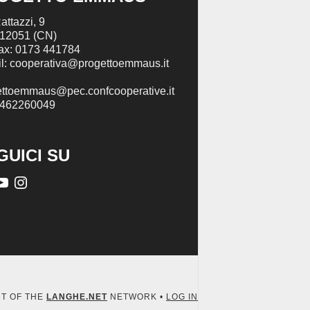
attazzi, 9
 12051 (CN)
Fax: 0173 441784
l: cooperativa@progettoemmaus.it
ettoemmaus@pec.confcooperative.it
2462260049
GUICI SU
RT OF THE
LANGHE.NET
NETWORK •
LOG IN