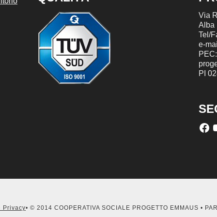
torio
Via R
Alba
Tel/
e-mai
PEC:
prog
PI 0
SE
 Privacy
• © 2014 COOPERATIVA SOCIALE PROGETTO EMMAUS • PA