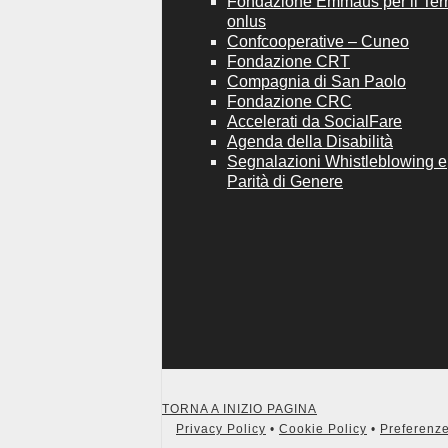
Fondazione Emmaus per il Terri
onlus
Confcooperative – Cuneo
Fondazione CRT
Compagnia di San Paolo
Fondazione CRC
Accelerati da SocialFare
Agenda della Disabilità
Segnalazioni Whistleblowing e
Parità di Genere
TORNA A INIZIO PAGINA
Privacy Policy
•
Cookie Policy
•
Preferenze