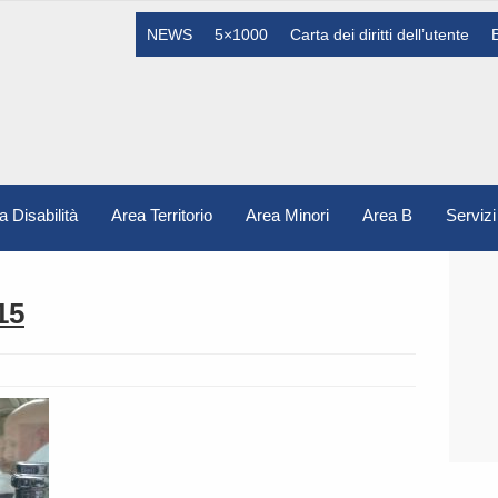
NEWS
5×1000
Carta dei diritti dell’utente
a Disabilità
Area Territorio
Area Minori
Area B
Servizi
15