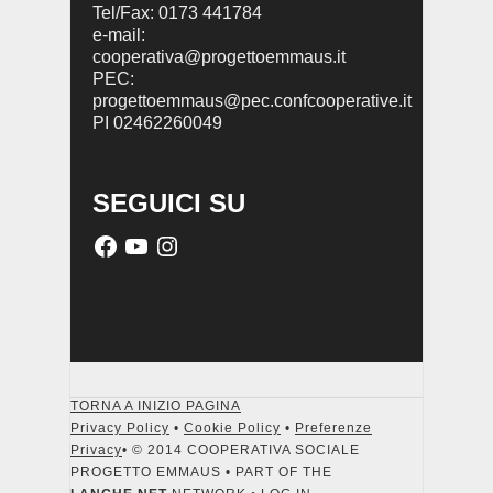
Tel/Fax: 0173 441784
e-mail:
cooperativa@progettoemmaus.it
PEC:
progettoemmaus@pec.confcooperative.it
PI 02462260049
SEGUICI SU
TORNA A INIZIO PAGINA
Privacy Policy
•
Cookie Policy
•
Preferenze
Privacy
• © 2014 COOPERATIVA SOCIALE
PROGETTO EMMAUS • PART OF THE