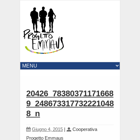
20426_78380371171668
9_248673317732221048
8_n
Giugno 4, 2015
|
Cooperativa
Progetto Emmaus