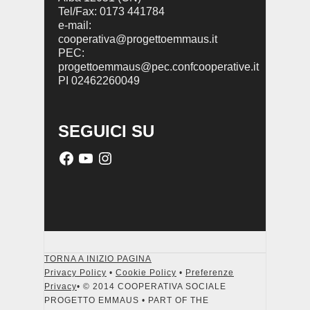
Tel/Fax: 0173 441784
e-mail:
cooperativa@progettoemmaus.it
PEC:
progettoemmaus@pec.confcooperative.it
PI 02462260049
SEGUICI SU
TORNA A INIZIO PAGINA
Privacy Policy
•
Cookie Policy
•
Preferenze
Privacy
• © 2014 COOPERATIVA SOCIALE
PROGETTO EMMAUS • PART OF THE