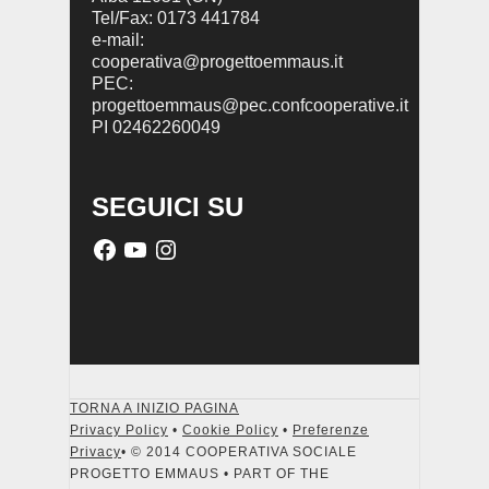
Tel/Fax: 0173 441784
e-mail:
cooperativa@progettoemmaus.it
PEC:
progettoemmaus@pec.confcooperative.it
PI 02462260049
SEGUICI SU
TORNA A INIZIO PAGINA
Privacy Policy
•
Cookie Policy
•
Preferenze
Privacy
• © 2014 COOPERATIVA SOCIALE
PROGETTO EMMAUS • PART OF THE