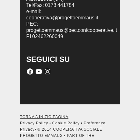
Tel/Fax: 0173 441784
e-mail:
cooperativa@progettoemmaus.it
PEC:
progettoemmaus@pec.confcooperative.it
PI 02462260049
SEGUICI SU
TORNA A INIZIO PAGINA
Privacy Policy
•
Cookie Policy
•
Preferenze
Privacy
• © 2014 COOPERATIVA SOCIALE
PROGETTO EMMAUS • PART OF THE