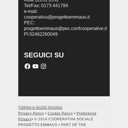
Tel/Fax: 0173 441784
e-mail:
cooperativa@progettoemmaus.it
PEC:
progettoemmaus@pec.confcooperative.it
PI 02462260049
SEGUICI SU
TORNA A INIZIO PAGINA
Privacy Policy
•
Cookie Policy
•
Preferenze
Privacy
• © 2014 COOPERATIVA SOCIALE
PROGETTO EMMAUS • PART OF THE