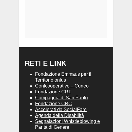
RETI E LINK
Fondazione Emmaus per il
Territorio onlus
Confcooperative – Cuneo
Fondazione CRT
Compagnia di San Paolo
Fondazione CRC
Accelerati da SocialFare
Agenda della Disabilità
Segnalazioni Whistleblowing e
Parità di Genere