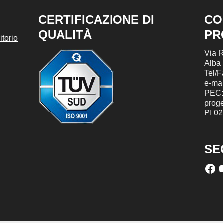
CERTIFICAZIONE DI
CO
QUALITÀ
PR
torio
Via R
Alba
Tel/
e-mai
PEC:
prog
PI 0
SE