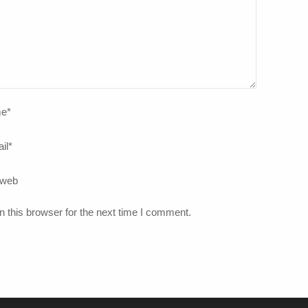
e
*
il
*
 web
 this browser for the next time I comment.