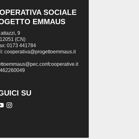
OPERATIVA SOCIALE
OGETTO EMMAUS
attazzi, 9
 12051 (CN)
Fax: 0173 441784
l: cooperativa@progettoemmaus.it
ettoemmaus@pec.confcooperative.it
2462260049
GUICI SU