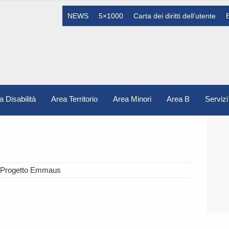
NEWS
5×1000
Carta dei diritti dell’utente
a Disabilità
Area Territorio
Area Minori
Area B
Servizi
 Progetto Emmaus