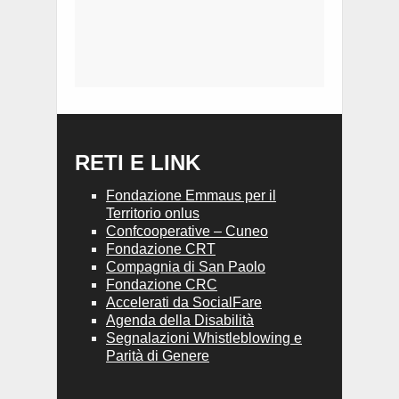
RETI E LINK
Fondazione Emmaus per il
Territorio onlus
Confcooperative – Cuneo
Fondazione CRT
Compagnia di San Paolo
Fondazione CRC
Accelerati da SocialFare
Agenda della Disabilità
Segnalazioni Whistleblowing e
Parità di Genere