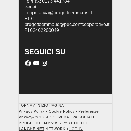
Tel/Fax: 0173 441784
e-mail:
cooperativa@progettoemmaus.it
PEC:
progettoemmaus@pec.confcooperative.it
PI 02462260049
SEGUICI SU
TORNA A INIZIO PAGINA
Privacy Policy
•
Cookie Policy
•
Preferenze
Privacy
• © 2014 COOPERATIVA SOCIALE
PROGETTO EMMAUS • PART OF THE
LANGHE.NET
NETWORK •
LOG IN