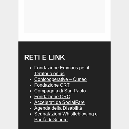
RETI E LINK
Fondazione Emmaus per il
Territorio onlus
Confcooperative – Cuneo
Fondazione CRT
Compagnia di San Paolo
Fondazione CRC
Accelerati da SocialFare
Agenda della Disabilità
Segnalazioni Whistleblowing e
Parità di Genere