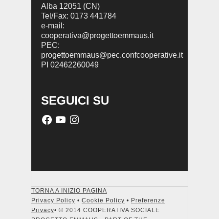
Alba 12051 (CN)
Tel/Fax: 0173 441784
e-mail:
cooperativa@progettoemmaus.it
PEC:
progettoemmaus@pec.confcooperative.it
PI 02462260049
SEGUICI SU
TORNA A INIZIO PAGINA
Privacy Policy
•
Cookie Policy
•
Preferenze
Privacy
• © 2014 COOPERATIVA SOCIALE