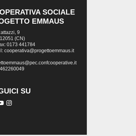
OPERATIVA SOCIALE
OGETTO EMMAUS
attazzi, 9
 12051 (CN)
Fax: 0173 441784
l: cooperativa@progettoemmaus.it
ettoemmaus@pec.confcooperative.it
2462260049
GUICI SU