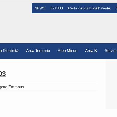
NEWS
5×1000
Carta dei diritti dell’utente
a Disabilità
Area Territorio
Area Minori
Area B
Servizi
03
ogetto Emmaus