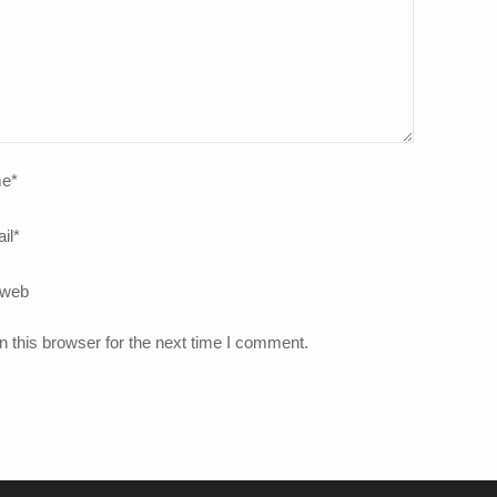
e
*
il
*
 web
 this browser for the next time I comment.