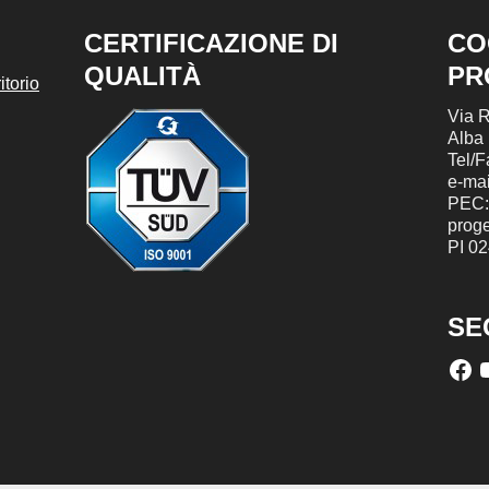
CERTIFICAZIONE DI
CO
QUALITÀ
PR
torio
Via R
Alba
Tel/
e-mai
PEC:
prog
PI 0
SE