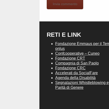
RETI E LINK
Fondazione Emmaus per il Terri
onlus
Confcooperative – Cuneo
Fondazione CRT
Compagnia di San Paolo
Fondazione CRC
Accelerati da SocialFare
Agenda della Disabilità
Segnalazioni Whistleblowing e
Parità di Genere