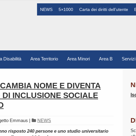
NEWS
5×1000
Carta dei diritti dell’utente
a Disabilità
Area Territorio
Area Minori
Area B
Servizi
S CAMBIA NOME E DIVENTA
N
 DI INCLUSIONE SOCIALE
Is
O
D
ogetto Emmaus
|
NEWS
Sc
o risposto 240 persone e uno studio universitario