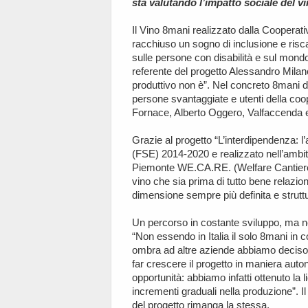
sta valutando l’impatto sociale del v
Il Vino 8mani realizzato dalla Cooperat
racchiuso un sogno di inclusione e risc
sulle persone con disabilità e sul mond
referente del progetto Alessandro Milanes
produttivo non è”. Nel concreto 8mani da
persone svantaggiate e utenti della coo
Fornace, Alberto Oggero, Valfaccenda 
Grazie al progetto “L’interdipendenza: 
(FSE) 2014-2020 e realizzato nell’ambit
Piemonte WE.CA.RE. (Welfare Cantiere R
vino che sia prima di tutto bene relazi
dimensione sempre più definita e struttu
Un percorso in costante sviluppo, ma n
“Non essendo in Italia il solo 8mani in
ombra ad altre aziende abbiamo deciso 
far crescere il progetto in maniera auto
opportunità: abbiamo infatti ottenuto la 
incrementi graduali nella produzione”.
del progetto rimanga la stessa.