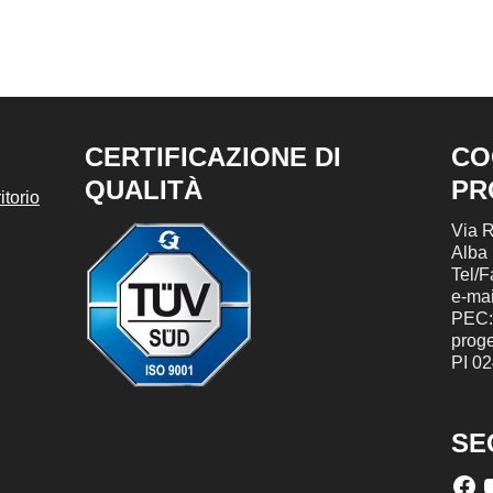
CERTIFICAZIONE DI
CO
QUALITÀ
PR
torio
Via R
Alba
Tel/
e-mai
PEC:
prog
PI 0
SE