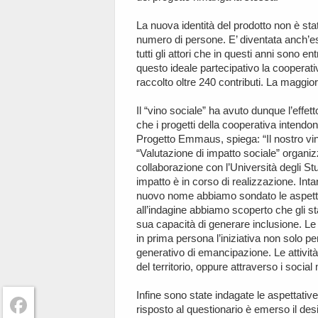
La nuova identità del prodotto non è stata
numero di persone. E’ diventata anch’essa
tutti gli attori che in questi anni sono en
questo ideale partecipativo la cooperati
raccolto oltre 240 contributi. La maggi
Il “vino sociale” ha avuto dunque l’effett
che i progetti della cooperativa intend
Progetto Emmaus, spiega: “Il nostro vino
“Valutazione di impatto sociale” organi
collaborazione con l’Università degli S
impatto è in corso di realizzazione. Intan
nuovo nome abbiamo sondato le aspettative 
all’indagine abbiamo scoperto che gli st
sua capacità di generare inclusione. L
in prima persona l’iniziativa non solo pe
generativo di emancipazione. Le attività
del territorio, oppure attraverso i social
Infine sono state indagate le aspettative 
risposto al questionario è emerso il desi