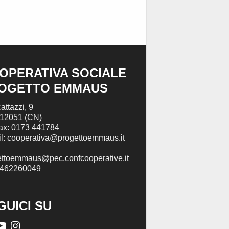
OPERATIVA SOCIALE
OGETTO EMMAUS
attazzi, 9
 12051 (CN)
Fax: 0173 441784
l: cooperativa@progettoemmaus.it
ettoemmaus@pec.confcooperative.it
2462260049
GUICI SU