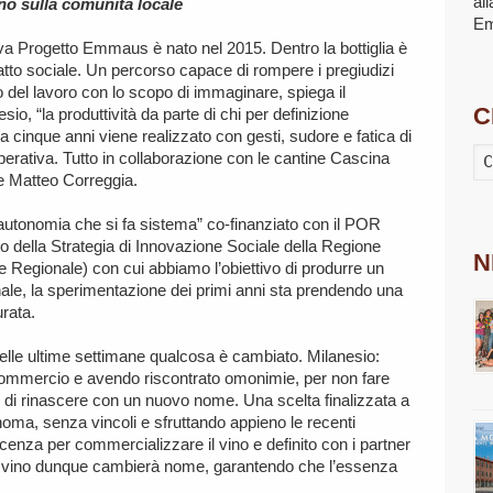
al
ino sulla comunità locale
E
iva Progetto Emmaus è nato nel 2015. Dentro la bottiglia è
atto sociale. Un percorso capace di rompere i pregiudizi
o del lavoro con lo scopo di immaginare, spiega il
C
io, “la produttività da parte di chi per definizione
 cinque anni viene realizzato con gesti, sudore e fatica di
perativa. Tutto in collaborazione con le cantine Cascina
e Matteo Correggia.
l’autonomia che si fa sistema” co-finanziato con il POR
o della Strategia di Innovazione Sociale della Regione
N
egionale) con cui abbiamo l’obiettivo di produrre un
onale, la sperimentazione dei primi anni sta prendendo una
rata.
elle ultime settimane qualcosa è cambiato. Milanesio:
 commercio e avendo riscontrato omonimie, per non fare
di rinascere con un nuovo nome. Una scelta finalizzata a
noma, senza vincoli e sfruttando appieno le recenti
licenza per commercializzare il vino e definito con i partner
 Il vino dunque cambierà nome, garantendo che l’essenza