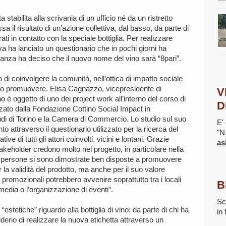
 stabilita alla scrivania di un ufficio né da un ristretto
 il risultato di un’azione collettiva, dal basso, da parte di
trati in contatto con la speciale bottiglia. Per realizzare
va ha lanciato un questionario che in pochi giorni ha
oranza ha deciso che il nuovo nome del vino sarà “8pari”.
o di coinvolgere la comunità, nell’ottica di impatto sociale
ono promuovere. Elisa Cagnazzo, vicepresidente di
V
 è oggetto di uno dei project work all’interno del corso di
D
zzato dalla Fondazione Cottino Social Impact in
tudi di Torino e la Camera di Commercio. Lo studio sul suo
E' 
to attraverso il questionario utilizzato per la ricerca del
"N
di tutti gli attori coinvolti, vicini e lontani. Grazie
as
akeholder credono molto nel progetto, in particolare nella
e persone si sono dimostrate ben disposte a promuovere
r la validità del prodotto, ma anche per il suo valore
 promozionali potrebbero avvenire soprattutto tra i locali
B
 media o l’organizzazione di eventi”.
Sc
“estetiche” riguardo alla bottiglia di vino: da parte di chi ha
in
derio di realizzare la nuova etichetta attraverso un