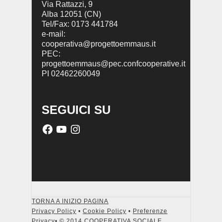
Via Rattazzi, 9
Alba 12051 (CN)
Tel/Fax: 0173 441784
e-mail:
cooperativa@progettoemmaus.it
PEC:
progettoemmaus@pec.confcooperative.it
PI 02462260049
SEGUICI SU
TORNA A INIZIO PAGINA
Privacy Policy
•
Cookie Policy
•
Preferenze
Privacy
• © 2014 COOPERATIVA SOCIALE