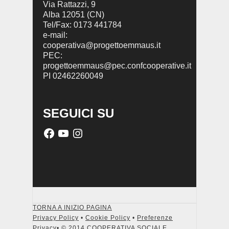
Via Rattazzi, 9
Alba 12051 (CN)
Tel/Fax: 0173 441784
e-mail:
cooperativa@progettoemmaus.it
PEC:
progettoemmaus@pec.confcooperative.it
PI 02462260049
SEGUICI SU
TORNA A INIZIO PAGINA
Privacy Policy
•
Cookie Policy
•
Preferenze
Privacy
• © 2014 COOPERATIVA SOCIALE