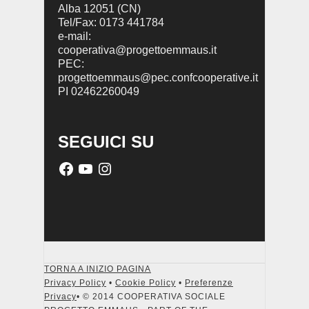
Alba 12051 (CN)
Tel/Fax: 0173 441784
e-mail:
cooperativa@progettoemmaus.it
PEC:
progettoemmaus@pec.confcooperative.it
PI 02462260049
SEGUICI SU
TORNA A INIZIO PAGINA
Privacy Policy
•
Cookie Policy
•
Preferenze
Privacy
• © 2014 COOPERATIVA SOCIALE