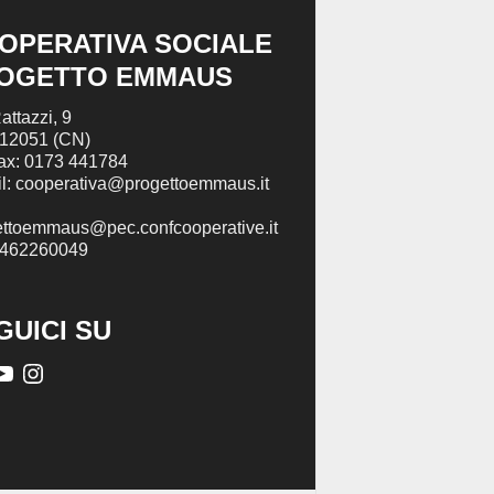
OPERATIVA SOCIALE
OGETTO EMMAUS
attazzi, 9
 12051 (CN)
Fax: 0173 441784
l: cooperativa@progettoemmaus.it
ettoemmaus@pec.confcooperative.it
2462260049
GUICI SU