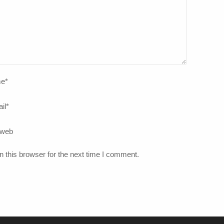
e
*
il
*
 web
 this browser for the next time I comment.