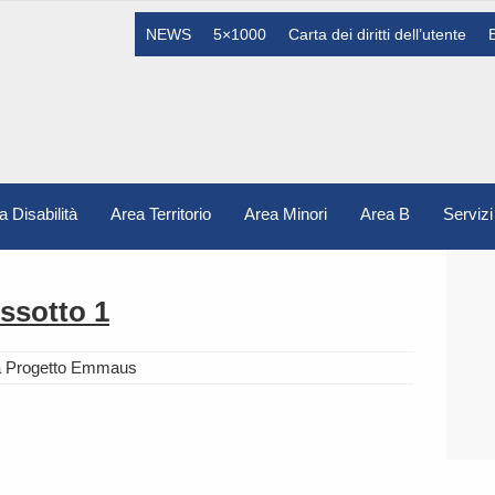
NEWS
5×1000
Carta dei diritti dell’utente
a Disabilità
Area Territorio
Area Minori
Area B
Servizi
ssotto 1
a Progetto Emmaus