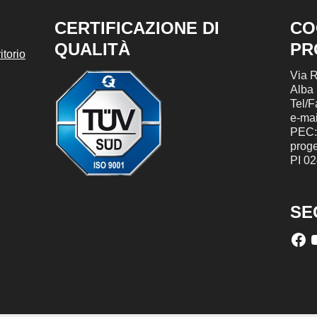
CERTIFICAZIONE DI
CO
QUALITÀ
PR
torio
Via R
Alba
Tel/
e-mai
PEC:
prog
PI 0
SE