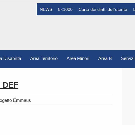
NEWS
5×1000
Carta dei diritti dell’utente
a Disabilità
Area Territorio
Area Minori
Area B
Servizi
 DEF
rogetto Emmaus