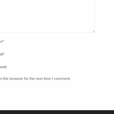
e
*
il
*
 web
 this browser for the next time I comment.