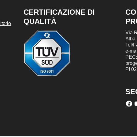
CERTIFICAZIONE DI
CO
QUALITÀ
PR
torio
Via R
Alba
Tel/
e-mai
PEC:
prog
PI 0
SE