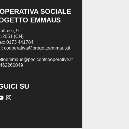
OPERATIVA SOCIALE
OGETTO EMMAUS
attazzi, 9
 12051 (CN)
Fax: 0173 441784
l: cooperativa@progettoemmaus.it
ettoemmaus@pec.confcooperative.it
2462260049
GUICI SU