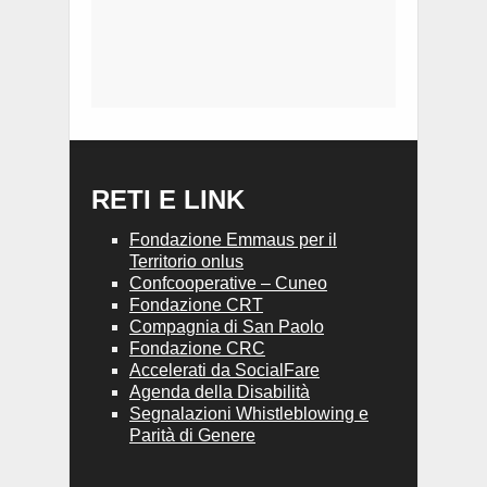
RETI E LINK
Fondazione Emmaus per il
Territorio onlus
Confcooperative – Cuneo
Fondazione CRT
Compagnia di San Paolo
Fondazione CRC
Accelerati da SocialFare
Agenda della Disabilità
Segnalazioni Whistleblowing e
Parità di Genere