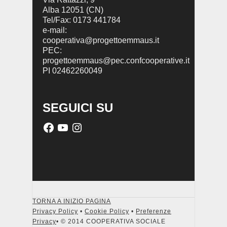
Alba 12051 (CN)
Tel/Fax: 0173 441784
e-mail:
cooperativa@progettoemmaus.it
PEC:
progettoemmaus@pec.confcooperative.it
PI 02462260049
SEGUICI SU
TORNA A INIZIO PAGINA
Privacy Policy
•
Cookie Policy
•
Preferenze
Privacy
• © 2014 COOPERATIVA SOCIALE