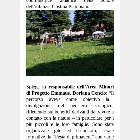
coordinatrice didattica della scuola
dell’infanzia Cristina Piampiano.
Spiega
l
a responsabile dell’Area Minori
di Progetto Emmaus, Doriana Cencio:
“
I
l
percorso aveva come obiettivo la
divulgazione del pensiero ecologico,
riflettendo sui benefici derivanti dal vivere a
contatto con la natura – in particolare per i
più piccoli e le loro famiglie.
S
ono state
organizzate gite ed escursioni, serate
formative, la “Festa di primavera” con varie