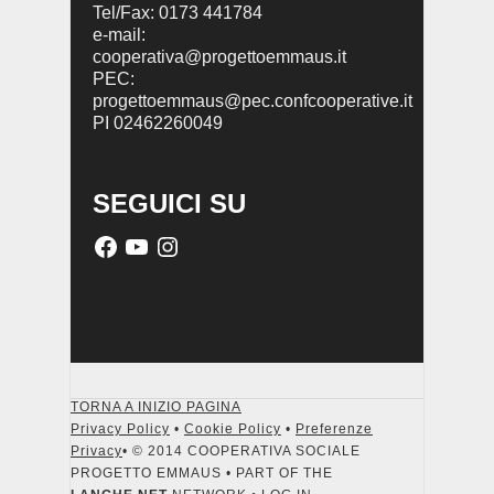
Tel/Fax: 0173 441784
e-mail:
cooperativa@progettoemmaus.it
PEC:
progettoemmaus@pec.confcooperative.it
PI 02462260049
SEGUICI SU
TORNA A INIZIO PAGINA
Privacy Policy
•
Cookie Policy
•
Preferenze
Privacy
• © 2014 COOPERATIVA SOCIALE
PROGETTO EMMAUS • PART OF THE