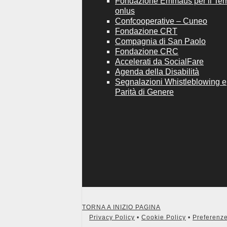
Fondazione Emmaus per il Terri
onlus
Confcooperative – Cuneo
Fondazione CRT
Compagnia di San Paolo
Fondazione CRC
Accelerati da SocialFare
Agenda della Disabilità
Segnalazioni Whistleblowing e
Parità di Genere
TORNA A INIZIO PAGINA
Privacy Policy
•
Cookie Policy
•
Preferenze