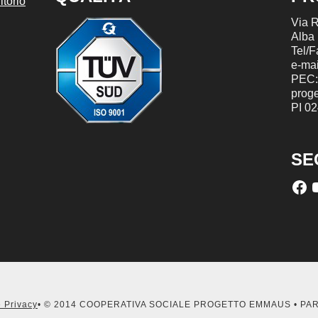
torio
Via R
Alba
Tel/
e-mai
PEC:
prog
PI 0
SE
 Privacy
• © 2014 COOPERATIVA SOCIALE PROGETTO EMMAUS • PA