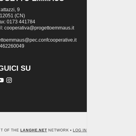
attazzi, 9
 12051 (CN)
Fax: 0173 441784
l: cooperativa@progettoemmaus.it
ettoemmaus@pec.confcooperative.it
2462260049
GUICI SU
RT OF THE
LANGHE.NET
NETWORK •
LOG IN