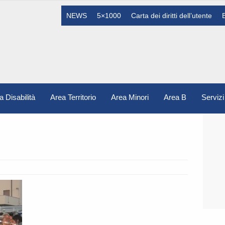
NEWS
5×1000
Carta dei diritti dell’utente
a Disabilità
Area Territorio
Area Minori
Area B
Servizi