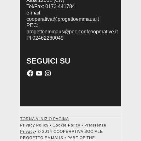
Alba 12051 (CN)
Tel/Fax: 0173 441784
e-mail:
cooperativa@progettoemmaus.it
PEC:
progettoemmaus@pec.confcooperative.it
PI 02462260049
SEGUICI SU
TORNA A INIZIO PAGINA
Privacy Policy
•
Cookie Policy
•
Preferenze
Privacy
• © 2014 COOPERATIVA SOCIALE
PROGETTO EMMAUS • PART OF THE