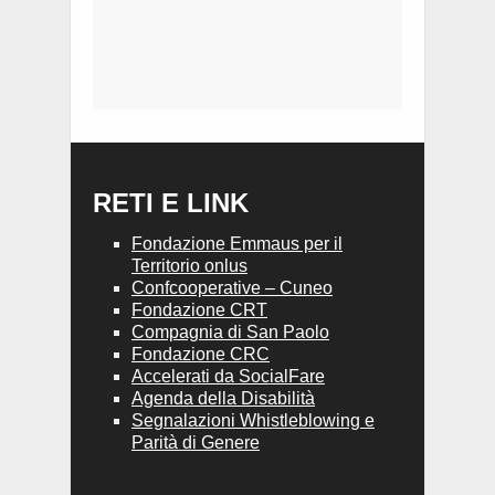
RETI E LINK
Fondazione Emmaus per il
Territorio onlus
Confcooperative – Cuneo
Fondazione CRT
Compagnia di San Paolo
Fondazione CRC
Accelerati da SocialFare
Agenda della Disabilità
Segnalazioni Whistleblowing e
Parità di Genere