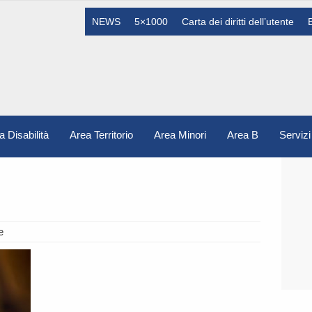
NEWS
5×1000
Carta dei diritti dell’utente
a Disabilità
Area Territorio
Area Minori
Area B
Servizi
e