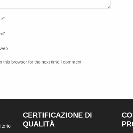
e
*
il
*
 web
 this browser for the next time I comment.
CERTIFICAZIONE DI
CO
QUALITÀ
PR
torio