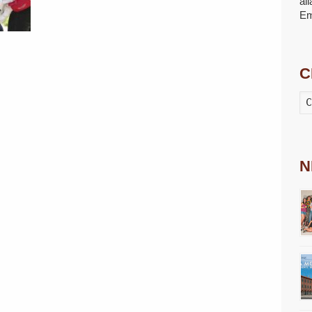
al
E
C
N