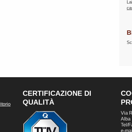
La
ca
B
Sc
CERTIFICAZIONE DI
CO
QUALITÀ
PR
torio
Via R
Alba
Tel/
e-mai