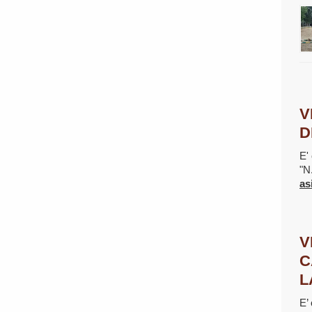
V
D
E' 
"N
as
V
C
L
E’