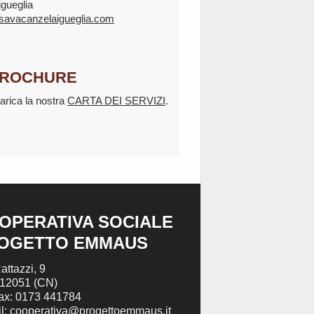
igueglia
savacanzelaigueglia.com
ROCHURE
arica la nostra
CARTA DEI SERVIZI
.
OPERATIVA SOCIALE
OGETTO EMMAUS
attazzi, 9
 12051 (CN)
Fax: 0173 441784
l: cooperativa@progettoemmaus.it