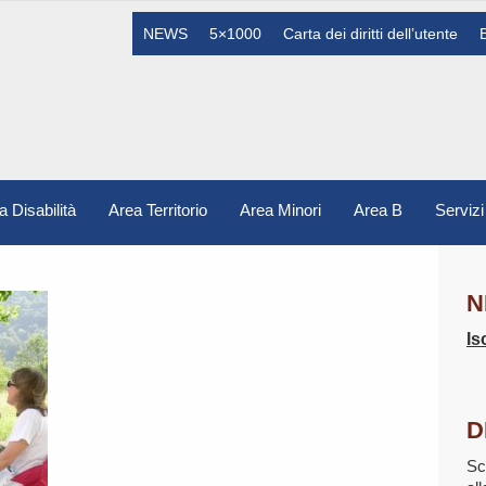
NEWS
5×1000
Carta dei diritti dell’utente
a Disabilità
Area Territorio
Area Minori
Area B
Servizi
N
Is
D
Sc