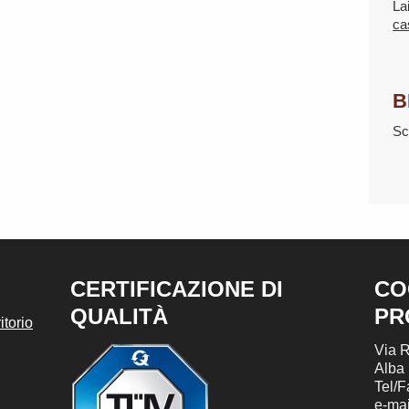
La
ca
B
Sc
CERTIFICAZIONE DI
CO
QUALITÀ
PR
torio
Via R
Alba
Tel/
e-mai