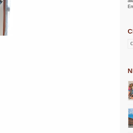
al
E
C
N