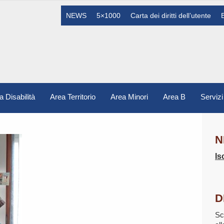
NEWS
5×1000
Carta dei diritti dell’utente
a Disabilità
Area Territorio
Area Minori
Area B
Servizi
N
Is
D
Sc