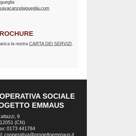
igueglia
savacanzelaigueglia.com
ROCHURE
arica la nostra
CARTA DEI SERVIZI
.
OPERATIVA SOCIALE
OGETTO EMMAUS
attazzi, 9
 12051 (CN)
Fax: 0173 441784
l: cooperativa@progettoemmaus.it