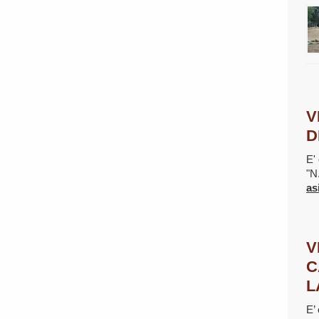
V
D
E' 
"N
as
V
C
L
E’