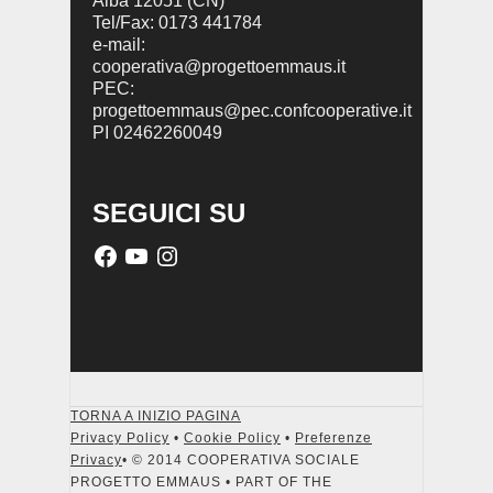
Alba 12051 (CN)
Tel/Fax: 0173 441784
e-mail:
cooperativa@progettoemmaus.it
PEC:
progettoemmaus@pec.confcooperative.it
PI 02462260049
SEGUICI SU
TORNA A INIZIO PAGINA
Privacy Policy
•
Cookie Policy
•
Preferenze
Privacy
• © 2014 COOPERATIVA SOCIALE
PROGETTO EMMAUS • PART OF THE