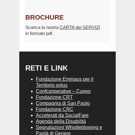
BROCHURE
Scarica la nostra
CARTA dei SERVIZI
in formato pdf.
RETI E LINK
Fondazione Emmaus per il
Territorio onlus
Confcooperative – Cuneo
Fondazione CRT
Compagnia di San Paolo
Fondazione CRC
Accelerati da SocialFare
Agenda della Disabilità
Segnalazioni Whistleblowing e
Parità di Genere