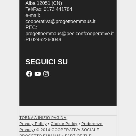
Alba 12051 (CN)
Tel/Fax: 0173 441784
e-mail:
cooperativa@progettoemmaus.it
PEC:
progettoemmaus@pec.confcooperative.it
PI 02462260049
SEGUICI SU
TORNA A INIZIO PAGINA
Privacy Policy
•
Cookie Policy
•
Preferenze
Privacy
• © 2014 COOPERATIVA SOCIALE