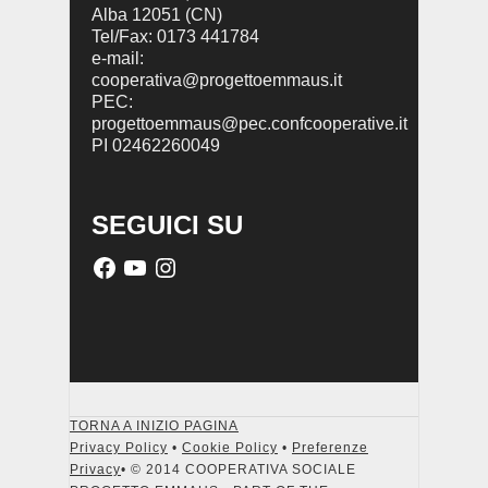
Alba 12051 (CN)
Tel/Fax: 0173 441784
e-mail:
cooperativa@progettoemmaus.it
PEC:
progettoemmaus@pec.confcooperative.it
PI 02462260049
SEGUICI SU
TORNA A INIZIO PAGINA
Privacy Policy
•
Cookie Policy
•
Preferenze
Privacy
• © 2014 COOPERATIVA SOCIALE