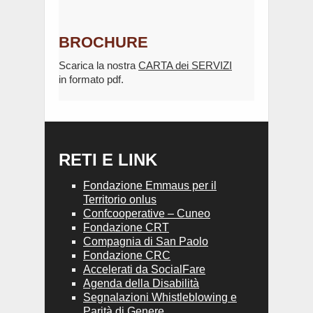
BROCHURE
Scarica la nostra
CARTA dei SERVIZI
in formato pdf.
RETI E LINK
Fondazione Emmaus per il
Territorio onlus
Confcooperative – Cuneo
Fondazione CRT
Compagnia di San Paolo
Fondazione CRC
Accelerati da SocialFare
Agenda della Disabilità
Segnalazioni Whistleblowing e
Parità di Genere