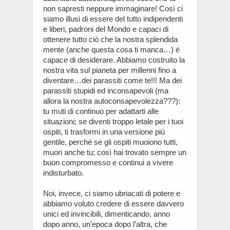
non sapresti neppure immaginare! Così ci
siamo illusi di essere del tutto indipendenti
e liberi, padroni del Mondo e capaci di
ottenere tutto ciò che la nostra splendida
mente (anche questa cosa ti manca…) è
capace di desiderare. Abbiamo costruito la
nostra vita sul pianeta per millenni fino a
diventare…dei parassiti come te!!! Ma dei
parassiti stupidi ed inconsapevoli (ma
allora la nostra autoconsapevolezza???):
tu muti di continuo per adattarti alle
situazioni; se diventi troppo letale per i tuoi
ospiti, ti trasformi in una versione più
gentile, perché se gli ospiti muoiono tutti,
muori anche tu; così hai trovato sempre un
buon compromesso e continui a vivere
indisturbato.
Noi, invece, ci siamo ubriacati di potere e
abbiamo voluto credere di essere davvero
unici ed invincibili, dimenticando, anno
dopo anno, un’epoca dopo l’altra, che