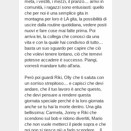
meta, i vestiti, i mezzi, il pranzo… arrivi in
comunità, i ragazzi sono entusiasti: quello
che per noi è una semplice gita in
montagna per loro è LA gita, la possibilità di
uscire dalla routine quotidiana, vedere posti
nuovi e fare cose mai fatte prima. Poi
arriva lei, la collega che conosci da una
vita e con la quale hai condiviso di tutto…
basta un suo sguardo per capire che ciò
che volevi tenere lontano, ciò che temevi
potesse accadere è successo. Piangi,
vorresti mandare tutto all’aria.
Però poi guardi Riki, Olly che ti saluta con
un sorriso strepitoso… e capisci che devi
andare, che il tuo lavoro è anche questo,
che devi pensare a rendere questa
giornata speciale perché è la loro giornata
anche se tu hai la morte dentro. Una gita
bellissima: Carmela, Jonny e Riki che
scendono sul bob e ridono divertiti, Mario
che non vuole metterci il piede sopra e che
poi non si riesce più a farlo scendere… Il