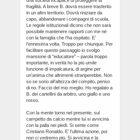
una società incapace di proteggere la
fragilità. A breve B. dovrà essere trasferito
in un altro territorio. Dovrà riniziare da
capo, abbandonare i compagni di scuola.
Le regole istituzionali dicono che non sarà
possibile mantenere rapporti con me né
con la famiglia che l’ha ospitato. E’
l’ennesima volta. Troppo per chiunque. Per
facilitare questo passaggio io svolgo
mansione di “educatore” – parola troppo
importante, in verità ho la più umile
funzione di impalcatura, di argine per
un’anima che altrimenti strariperebbe. Non
so se sono all’altezza del compito, penso
di no. Faccio del mio meglio. Ho regalato a
B. dei cartellini da arbitro, uno giallo e uno
rosso.
Con la mente torno nel presente, sul
campetto da calcio mentre lui si avvicina
con la palla nei piedi. Si sente come
Cristiano Ronaldo. E’ l’ultima azione, poi
non ci vedremo più. Si avvicina e la