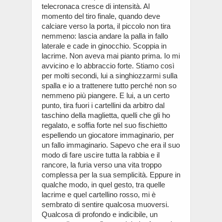
telecronaca cresce di intensità. Al
momento del tiro finale, quando deve
calciare verso la porta, il piccolo non tira
nemmeno: lascia andare la palla in fallo
laterale e cade in ginocchio. Scoppia in
lacrime. Non aveva mai pianto prima. Io mi
avvicino e lo abbraccio forte. Stiamo così
per molti secondi, lui a singhiozzarmi sulla
spalla e io a trattenere tutto perché non so
nemmeno più piangere. E lui, a un certo
punto, tira fuori i cartellini da arbitro dal
taschino della maglietta, quelli che gli ho
regalato, e soffia forte nel suo fischietto
espellendo un giocatore immaginario, per
un fallo immaginario. Sapevo che era il suo
modo di fare uscire tutta la rabbia e il
rancore, la furia verso una vita troppo
complessa per la sua semplicità. Eppure in
qualche modo, in quel gesto, tra quelle
lacrime e quel cartellino rosso, mi è
sembrato di sentire qualcosa muoversi.
Qualcosa di profondo e indicibile, un