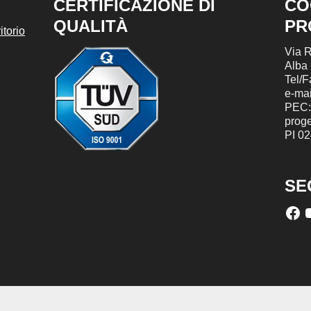
CERTIFICAZIONE DI
CO
QUALITÀ
PR
torio
Via R
Alba
Tel/
e-mai
PEC:
prog
PI 0
SE