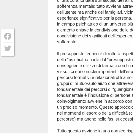
di una cura fondata sull’ascolto dell’altr
sofferenza mentale: tutto avviene attra
dell’utente ma anche dei famigliari, vici
esperienze significative per la persona.
in campo psichiatrico di un universo p
elemento chiave la condivisione delle dec
condivisione dei significati dell’esperie
sofferente.
Facebook
Il presupposto teorico è di rottura risp
Twitter
della “psichiatria parte dal “presupposto 
conseguente utilizzo di farmaci con fina
vissuti ci sono nuclei importanti dell’es
percorsi formativi e relazionali utili a no
gruppi di mutuo-auto aiuto che attravers
fondamentale dei percorsi di “guarigio
fondamentale è l’inclusione di persone si
coinvolgimento avviene in accordo con la
un preciso momento. Questo approccio 
nei momenti di esordio della difficoltà 
percorso) ma anche nelle fasi successi
Tutto questo avviene in una cornice risp