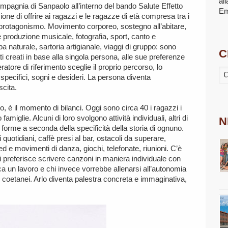
al
ompagnia di Sanpaolo all’interno del bando Salute Effetto
E
one di offrire ai ragazzi e le ragazze di età compresa tra i
 protagonismo. Movimento corporeo, sostegno all’abitare,
 e produzione musicale, fotografia, sport, canto e
a naturale, sartoria artigianale, viaggi di gruppo: sono
C
ti creati in base alla singola persona, alle sue preferenze
eratore di riferimento sceglie il proprio percorso, lo
 specifici, sogni e desideri. La persona diventa
scita.
, è il momento di bilanci. Oggi sono circa 40 i ragazzi i
famiglie. Alcuni di loro svolgono attività individuali, altri di
N
 forme a seconda della specificità della storia di ognuno.
i quotidiani, caffè presi al bar, ostacoli da superare,
 ed e movimenti di danza, giochi, telefonate, riunioni. C’è
chi preferisce scrivere canzoni in maniera individuale con
ca un lavoro e chi invece vorrebbe allenarsi all’autonomia
ni coetanei. Arlo diventa palestra concreta e immaginativa,