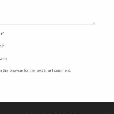
e
*
il
*
 web
 this browser for the next time I comment.