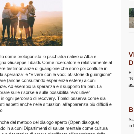
V
sto come protagonista lo psichiatra nativo di Alba e
D
magna Giuseppe Tibaldi. Come ricercatore e relativamente al
iere testimonianze di guarigione che sono poi confluite in
E' 
la speranza” e “Vivere con le voci: 50 storie di guarigione”
"N
vare (anche consultando esperienze estere) alcuni
as
e. Ad esempio la speranza e il supporto tra pari. La
orare sulle risorse e sulle possibilità “evolutive”
 in ogni percorso di recovery. Tibaldi osserva come sia
i aspetti anche nelle situazioni all’apparenza più difficili e
B
o.
Sc
anche del metodo del dialogo aperto (Open dialogue)
in
endo in alcuni Dipartimenti di salute mentale come cultura