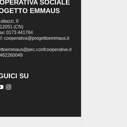
OPERATIVA SOCIALE
OGETTO EMMAUS
attazzi, 9
 12051 (CN)
Fax: 0173 441784
l: cooperativa@progettoemmaus.it
ettoemmaus@pec.confcooperative.it
2462260049
GUICI SU