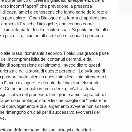
o e sul tentativo di creare significato all’esperienza della
verso incontri “aperti” che prevedono la presenza
ni di casa, amici o conoscenti che fanno parte della rete di
 In particolare, l’Open Dialogue è la forma di applicazione
iù ampio, di Pratiche Dialogiche, che vedono come
isioni da parte dei diretti interessati. Si punta anche alla
nza psicotica, insieme alla rete che circonda la persona
etto alle prassi dominanti: secondo Tibaldi una grande parte
dell’incomprensiblità dei contenuti deliranti, e dal
lità di soppressione del sintomo. Invece dietro questi
perienza e della storia di queste persone”. Lo sviluppo di
n passare sotto silenzio questi significati, sia attraverso i
o l’“open dialogue”, è ritenuto da Tibaldi un elemento
ne”. Come accennato in precedenza, un’altra strada
gnificative nel processo: famigliari e amici soprattutto. Il
 persona protagonista: è lei che sceglie chi “invitare” in
di coinvolgimento e di allargamento avviene non soltanto
(che rimangono cruciali per il successivo evolversi del
ve.
ettosa della persona, dei suoi bisogni e desideri.