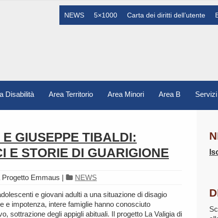
NEWS
5×1000
Carta dei diritti dell’utente
a Disabilità
Area Territorio
Area Minori
Area B
Servizi
 E GIUSEPPE TIBALDI:
N
I E STORIE DI GUARIGIONE
Is
a Progetto Emmaus
|
NEWS
D
olescenti e giovani adulti a una situazione di disagio
ne e impotenza, intere famiglie hanno conosciuto
Sc
, sottrazione degli appigli abituali. Il progetto La Valigia di