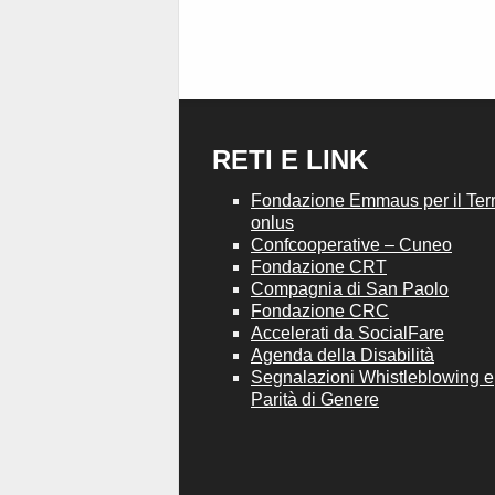
RETI E LINK
Fondazione Emmaus per il Terri
onlus
Confcooperative – Cuneo
Fondazione CRT
Compagnia di San Paolo
Fondazione CRC
Accelerati da SocialFare
Agenda della Disabilità
Segnalazioni Whistleblowing e
Parità di Genere