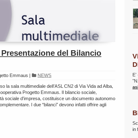
 Presentazione del Bilancio
V
D
E' 
ogetto Emmaus
|
NEWS
"N
sso la sala multimediale dell’ASL CN2 di Via Vida ad Alba,
as
Cooperativa Progetto Emmaus. Il bilancio sociale,
lità sociale d’impresa, costituisce un documento autonomo
mplementare. I due “bilanci” devono infatti offrire agli
B
Sc
in