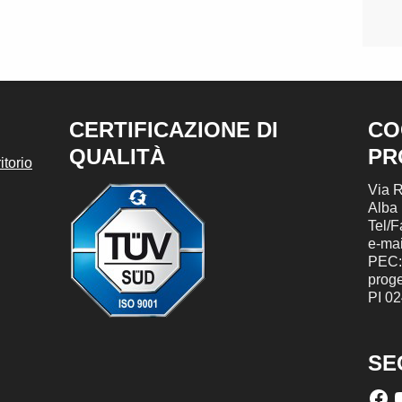
CERTIFICAZIONE DI
CO
QUALITÀ
PR
torio
Via R
Alba
Tel/
e-mai
PEC:
prog
PI 0
SE