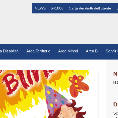
NEWS
5×1000
Carta dei diritti dell’utente
a Disabilità
Area Territorio
Area Minori
Area B
Servizi
N
Is
D
Sc