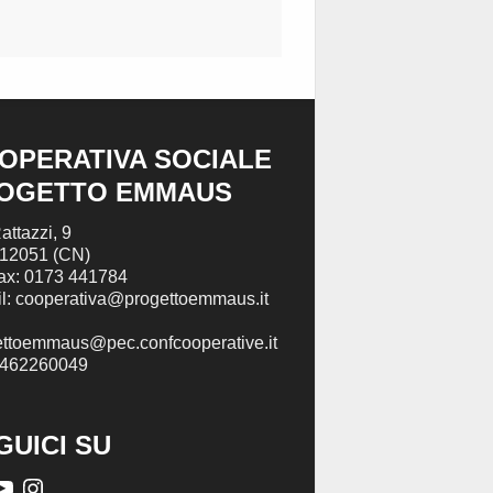
OPERATIVA SOCIALE
OGETTO EMMAUS
attazzi, 9
 12051 (CN)
Fax: 0173 441784
l: cooperativa@progettoemmaus.it
ettoemmaus@pec.confcooperative.it
2462260049
GUICI SU