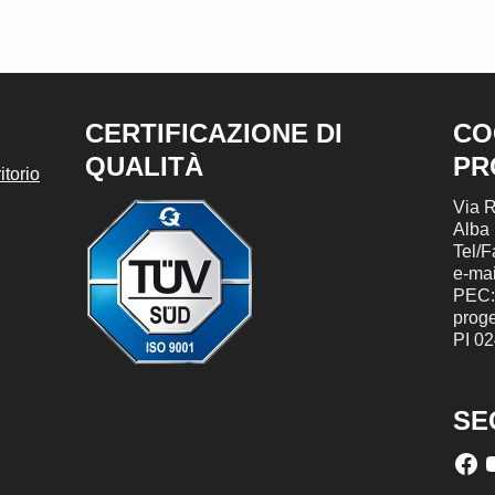
CERTIFICAZIONE DI
CO
QUALITÀ
PR
torio
Via R
Alba
Tel/
e-mai
PEC:
prog
PI 0
SE