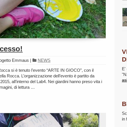
ccesso!
V
D
rogetto Emmaus
|
NEWS
E' 
 Rocca si è tenuto l’evento “ARTE IN GIOCO”, con il
"N
della Rocca. L’organizzazione dell’evento è partito da
as
015, all’interno del Lab4. Nei giardini hanno preso vita i
magini, di lettura …
B
Sc
in