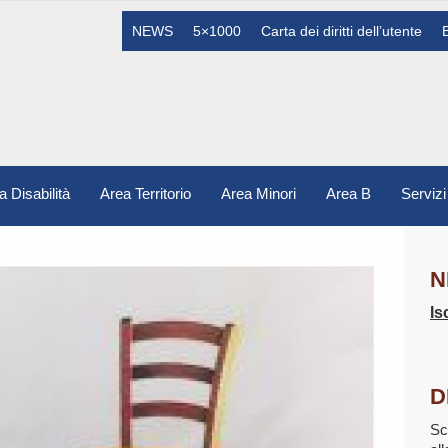
NEWS
5×1000
Carta dei diritti dell’utente
a Disabilità
Area Territorio
Area Minori
Area B
Servizi
N
Is
D
Sc