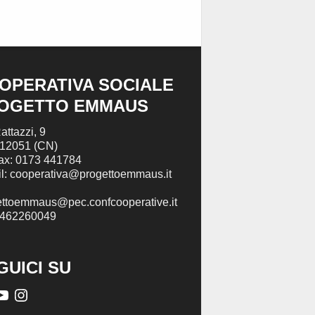
OPERATIVA SOCIALE
OGETTO EMMAUS
attazzi, 9
 12051 (CN)
Fax: 0173 441784
l: cooperativa@progettoemmaus.it
ettoemmaus@pec.confcooperative.it
2462260049
GUICI SU