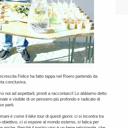
ecrescita Felice ha fatto tappa nel Roero partendo da
ta conclusiva.
amo noi ad aspettarli, pronti a raccontarci! Lo abbiamo detto
inale e visibile di un pensiero più profondo e radicato di
e parti.
8mani è come il
bike tour
di questi giorni: ci si incontra tra
o obiettivo, ci si espone al mondo esterno, si fatica per
rte anche. Perché il nostro vino è un bene relazionale, che