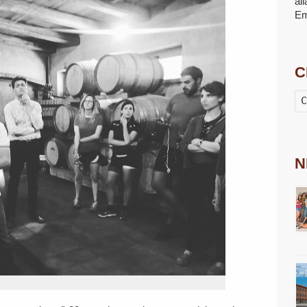
al
E
C
N