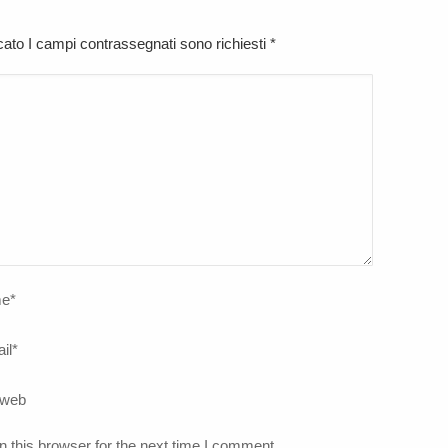
icato I campi contrassegnati sono richiesti
*
e
*
il
*
 web
 this browser for the next time I comment.