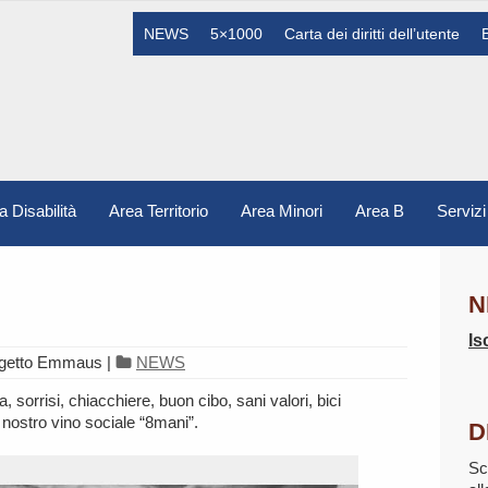
NEWS
5×1000
Carta dei diritti dell’utente
a Disabilità
Area Territorio
Area Minori
Area B
Servizi
N
Is
ogetto Emmaus
|
NEWS
a, sorrisi, chiacchiere, buon cibo, sani valori, bici
nostro vino sociale “8mani”.
D
Sc