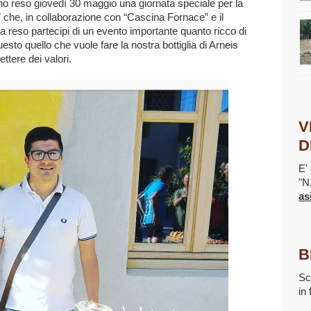
nno reso giovedì 30 maggio una giornata speciale per la
he, in collaborazione con “Cascina Fornace” e il
a reso partecipi di un evento importante quanto ricco di
uesto quello che vuole fare la nostra bottiglia di Arneis
ttere dei valori.
V
D
E' 
"N
as
B
Sc
in